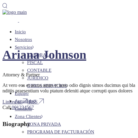
Inicio
Nosotros
Servicios
Ariana Johnson
LABORAL
FISCAL
CONTABLE
Attorney & Partner
JURÍDICO
At vero eos et accus amus et iusto odio dignis simos ducimus qui bla
OTROS SERVICIOS
nditiis praesentium volu ptatum deleniti atque corrupti quos dolores
Equipo
Actualidad
Linked in
RSS
Call
001234567
Contacto
Zona Clientes
Biography
ZONA PRIVADA
PROGRAMA DE FACTURACIÓN