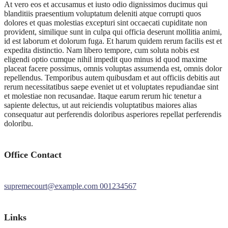
At vero eos et accusamus et iusto odio dignissimos ducimus qui
blanditiis praesentium voluptatum deleniti atque corrupti quos
dolores et quas molestias excepturi sint occaecati cupiditate non
provident, similique sunt in culpa qui officia deserunt mollitia animi,
id est laborum et dolorum fuga. Et harum quidem rerum facilis est et
expedita distinctio. Nam libero tempore, cum soluta nobis est
eligendi optio cumque nihil impedit quo minus id quod maxime
placeat facere possimus, omnis voluptas assumenda est, omnis dolor
repellendus. Temporibus autem quibusdam et aut officiis debitis aut
rerum necessitatibus saepe eveniet ut et voluptates repudiandae sint
et molestiae non recusandae. Itaque earum rerum hic tenetur a
sapiente delectus, ut aut reiciendis voluptatibus maiores alias
consequatur aut perferendis doloribus asperiores repellat perferendis
doloribu.
Office Contact
supremecourt@example.com
001234567
Links