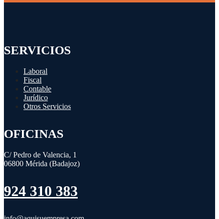
SERVICIOS
Laboral
Fiscal
Contable
Jurídico
Otros Servicios
OFICINAS
C/ Pedro de Valencia, 1
06800 Mérida (Badajoz)
924 310 383
info@aquisuempresa.com