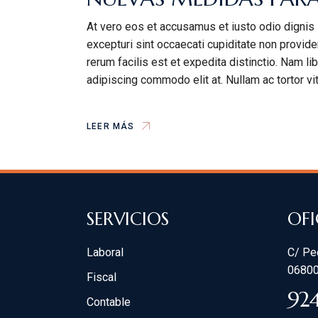
At vero eos et accusamus et iusto odio dignis 
excepturi sint occaecati cupiditate non providen
rerum facilis est et expedita distinctio. Nam l
adipiscing commodo elit at. Nullam ac tortor v
LEER MÁS
SERVICIOS
OFI
Laboral
C/ Ped
06800
Fiscal
92
Contable