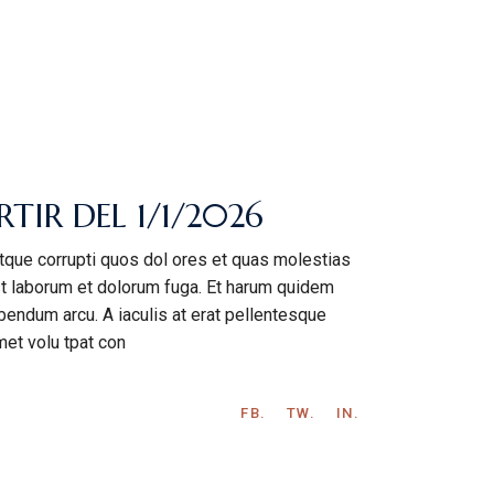
TIR DEL 1/1/2026
atque corrupti quos dol ores et quas molestias
 est laborum et dolorum fuga. Et harum quidem
bendum arcu. A iaculis at erat pellentesque
met volu tpat con
FB.
TW.
IN.