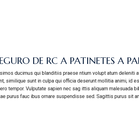
GURO DE RC A PATINETES A PAR
simos ducimus qui blanditiis praese ntium volupt atum deleniti 
t, similique sunt in culpa qui officia deserunt mollitia animi, id
ibero tempor. Vulputate sapien nec sag ittis aliquam malesuada bi
itae purus fauc ibus ornare suspendisse sed. Sagittis purus sit a