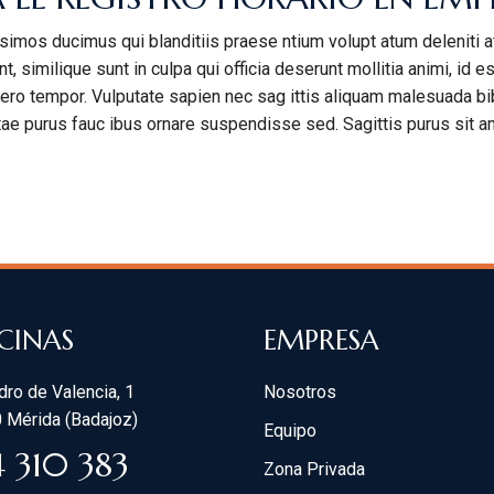
simos ducimus qui blanditiis praese ntium volupt atum deleniti 
t, similique sunt in culpa qui officia deserunt mollitia animi, id
ibero tempor. Vulputate sapien nec sag ittis aliquam malesuada bi
itae purus fauc ibus ornare suspendisse sed. Sagittis purus sit a
CINAS
EMPRESA
ro de Valencia, 1
Nosotros
 Mérida (Badajoz)
Equipo
4 310 383
Zona Privada