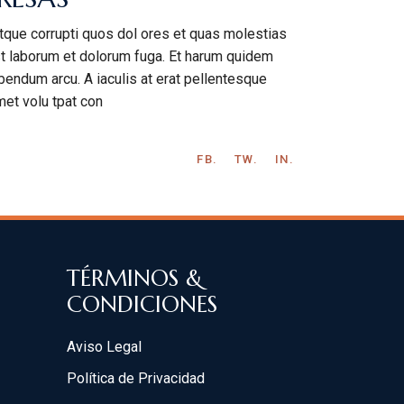
atque corrupti quos dol ores et quas molestias
 est laborum et dolorum fuga. Et harum quidem
bendum arcu. A iaculis at erat pellentesque
met volu tpat con
FB.
TW.
IN.
TÉRMINOS &
CONDICIONES
Aviso Legal
Política de Privacidad