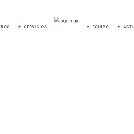
LABORAL
FISCAL
TROS
SERVICIOS
EQUIPO
ACT
CONTABLE
JURÍDICO
OTROS SERVICIOS
LABORAL
FISCAL
CONTABLE
JURÍDICO
OTROS SERVICIOS