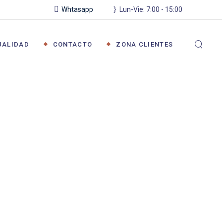
Whtasapp
Lun-Vie: 7:00 - 15:00
ZONA PRIVADA
PROGRAMA DE
UALIDAD
CONTACTO
ZONA CLIENTES
FACTURACIÓN
ZONA PRIVADA
PROGRAMA DE
FACTURACIÓN